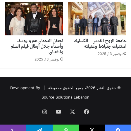
جامعة الروح القدس – الكسليك
احتفل النجمان عمرو يوسف
استقبلت جنبلاط وعقيلته
وأسماء جلال أبطال فيلم السلم
والثعبان.
نوفمبر 13, 2025
نوفمبر 13, 2025
© حقوق النشر 2026، جميع الحقوق محفوظة |
Development By
Source Solutions Lebanon
فيسبوك
‫X
‫YouTube
انستقرام