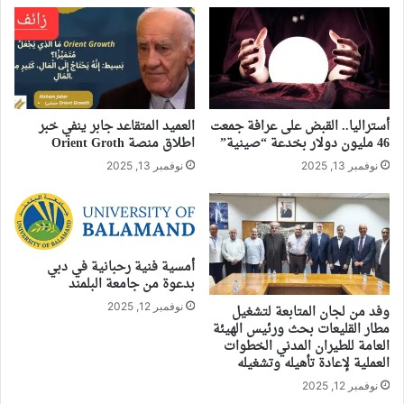
أستراليا.. القبض على عرافة جمعت
العميد المتقاعد جابر ينفي خبر
46 مليون دولار بخدعة “صينية”
اطلاق منصة Orient Groth
نوفمبر 13, 2025
نوفمبر 13, 2025
أمسية فنية رحبانية في دبي
بدعوة من جامعة البلمند
نوفمبر 12, 2025
وفد من لجان المتابعة لتشغيل
مطار القليعات بحث ورئيس الهيئة
العامة للطيران المدني الخطوات
العملية لإعادة تأهيله وتشغيله
نوفمبر 12, 2025