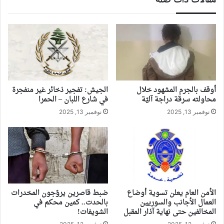
مقالات ذات صلة
أوقف بالجرم المشهود خلال
الجيش: تفجير ذخائر غير منفجرة
محاولته سرقة دراجة آليّة
في شارع اللبان – الحمرا
نوفمبر 13, 2025
نوفمبر 13, 2025
الأمن العام يعلن تسوية أوضاع
ضبط قاصرين يروّجون المخدرات
العمال الأجانب والسوريين
بالحدت.. كمين محكم في
المخالفين حتى نهاية آذار المقبل
الشويفات!