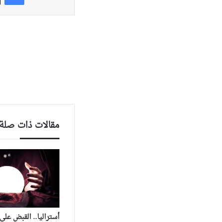
مقالات ذات صلة
أستراليا.. القبض عل