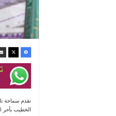
فيسبوك
‫X
تقدم سماحة نا
الخطيب بأحر ا