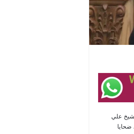
لشيخ علي
 ضحايا