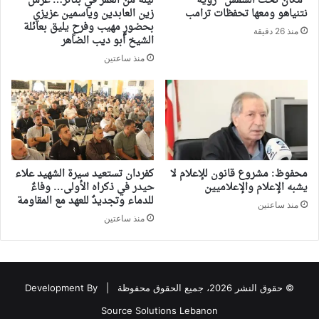
“مكان تحت الشمس” رؤية
ليلة من العمر في بتاتر… عرس
نتنياهو ومعها تحفظات ترامب
زين العابدين وياسمين عزيزي
بحضورٍ مهيب وفرحٍ يليق بعائلة
منذ 26 دقيقة
الشيخ أبو ديب الضاهر
منذ ساعتين
محفوظ: مشروع قانون للإعلام لا
كفردان تستعيد سيرة الشهيد علاء
يشبه الإعلام والإعلاميين
حيدر في ذكراه الأولى… وفاءٌ
للدماء وتجديدٌ للعهد مع المقاومة
منذ ساعتين
منذ ساعتين
© حقوق النشر 2026، جميع الحقوق محفوظة |
Development By
Source Solutions Lebanon