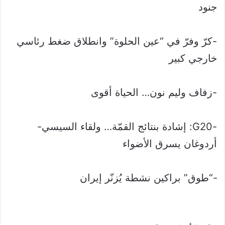
جنود
-كرّ وفرّ في “عين الحلوة” وانطلاق ضغط رئاسي
خارجي كبير
-زفاف وليم نون… الحياة أقوى
-G20: إشادة بنتائج القمّة… ولقاء السيسي-
أردوغان يسرق الأضواء
-“طوق” براكين نشطة يُزنّر إيران