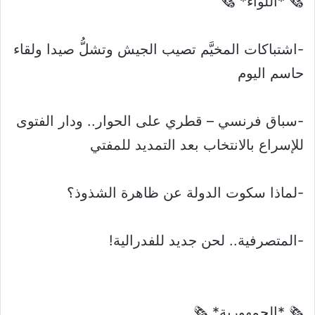
🗞 *اللواء* 🗞
-اشتباكات المخيَّم تصيب الجيش وتشلُّ صيدا ولقاء
حاسم اليوم
-سباق فرنسي – قطري على الحوار.. ودار الفتوى
للإسراع بالانتخاب بعد التمديد للمفتي
-لماذا سكوت الدولة عن ظاهرة الشذوذ؟
-المتصرفية.. لحن جديد للفدرالية!
🗞 *الجمهورية* 🗞