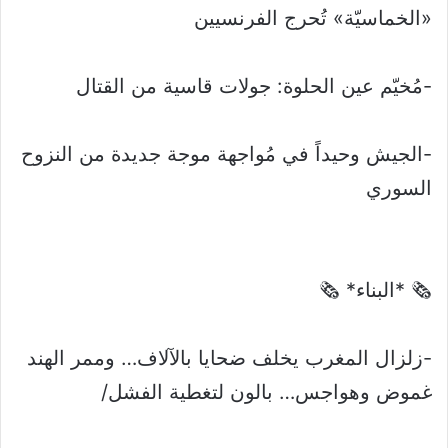
«الخماسيّة» تُحرج الفرنسيين
-مُخيّم عين الحلوة: جولات قاسية من القتال
-الجيش وحيداً في مُواجهة موجة جديدة من النزوح
السوري
🗞 *البناء* 🗞
-زلزال المغرب يخلف ضحايا بالآلاف… وممر الهند
غموض وهواجس… بالون لتغطية الفشل/