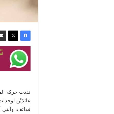
فيسبوك
‫X
نددت حركة المق
عائدَيْن لوحدا
قذائف، والتي أدت إل