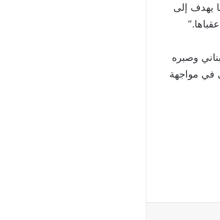
ا يهدف إلى
قباها.”
بناني وصبره
 في مواجهة