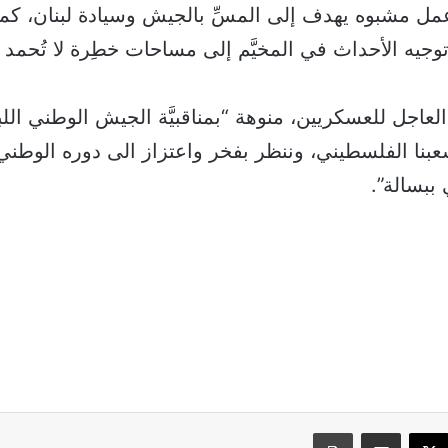
مل مشبوه يهدف إلى المسِّ بالجيش وسيادة لبنان، كم
وجيه الأحداث في المخيَّم إلى مساحات خطِرة لا تُحمد ع
لعاجل للعسكريين، منوهة “بمناقبيَّة الجيش الوطني الل
نا الفلسطيني، وننظر بفخر واعتزاز الى دوره الوطني
ببسالة”.
سبوك
‫X
مشاركة عبر البريد
طباعة