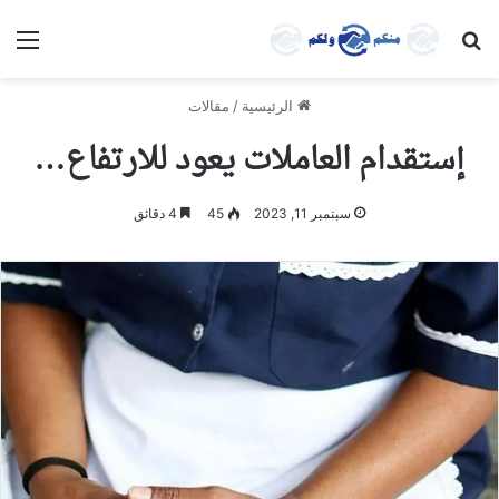
بحث عن
الق
الرئيسية
/
مقالات
إستقدام العاملات يعود للارتفاع…
سبتمبر 11, 2023
45
4 دقائق