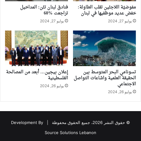
مفوضيّة اللاجئين تقلب الطاولة:
فنادق لبنان تئن: المداخيل
خفض عديد موظفيها في لبنان
تراجعت %60
يوليو 27, 2024
يوليو 27, 2024
تسونامي البحر المتوسط بين
إعلان بيجين… أبعد من المصالحة
الحقيقة العلمية واشاعات التواصل
الفلسطينية
الاجتماعي
يوليو 26, 2024
يوليو 26, 2024
© حقوق النشر 2026، جميع الحقوق محفوظة |
Development By
Source Solutions Lebanon