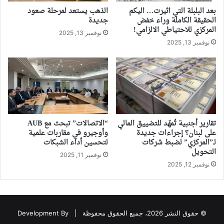
بعد البلبلة التي اثيرت… اليكم
الذهب يستعد لمرحلة صعود
الحقيقة الكاملة وراء خفض
جديدة
المركزي للاحتياطي الالزامي!
نوفمبر 13, 2025
نوفمبر 13, 2025
تقارير أجنبية تُمهّد للتضييق المالي
“الاتصالات” تبحث مع AUB
على لبنان؟ إجراءات جديدة
وأوجيرو في مقاربات علمية
لـ”المركزي” لضبط شركات
لتحسين أداء الشبكات
التحويل
نوفمبر 11, 2025
نوفمبر 12, 2025
© حقوق النشر 2026، جميع الحقوق محفوظة |
Development By