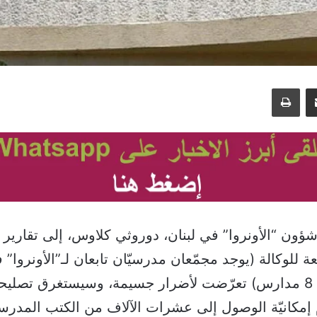
مشاركة عبر البريد
طباعة
ون “الأونروا” في لبنان، دوروثي كلاوس، إلى تقارير تف
عة للوكالة (يوجد مجمّعان مدرسيّان تابعان لـ”الأونروا”
الحلوة، يضمّان 8 مدارس) تعرّضت لأضرار جسيمة، وسيستغرق تصليح
م إمكانيّة الوصول إلى عشرات الآلاف من الكتب المدرسيّة