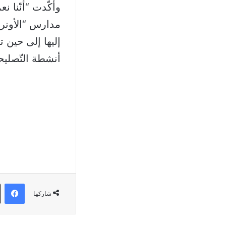
وأكّدت “أنّنا ن
مدارس “الأونروا
إليها إلى حين ت
أنشطة التّصليحا
في
شاركها