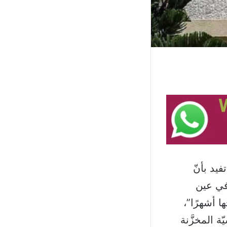
يد بأنّ
 في عين
ها أشهرًا”،
 المخزَّنة