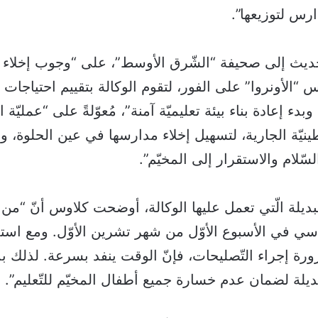
رس لتوزيعها”.
يث إلى صحيفة “الشّرق الأوسط”، على “وجوب إخلاء 
 “الأونروا” على الفور، لتقوم الوكالة بتقييم احتياجات إ
 وبدء إعادة بناء بيئة تعليميّة آمنة”، مُعوّلةً على “عمليّة
لسطينيّة الجارية، لتسهيل إخلاء مدارسها في عين الحلوة، وإ
لسّلام والاستقرار إلى المخيّم”.
يلة الّتي تعمل عليها الوكالة، أوضحت كلاوس أنّ “من ا
راسي في الأسبوع الأوّل من شهر تشرين الأوّل. ومع استم
ة إجراء التّصليحات، فإنّ الوقت ينفد بسرعة. لذلك بدأ
ديلة لضمان عدم خسارة جميع أطفال المخيّم للتّعليم”.