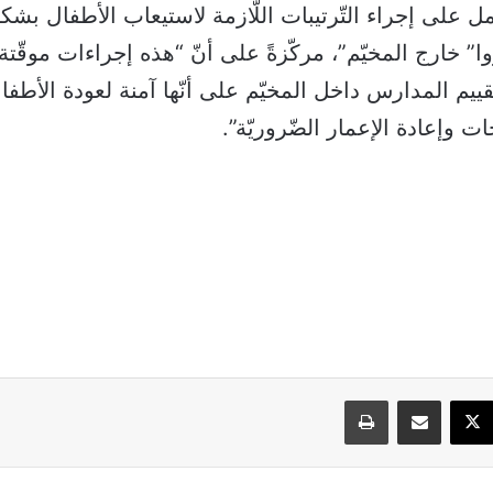
عمل على إجراء التّرتيبات اللّازمة لاستيعاب الأطفال ب
” خارج المخيّم”، مركّزةً على أنّ “هذه إجراءات موقّتة 
قييم المدارس داخل المخيّم على أنّها آمنة لعودة الأطفال
ت وإعادة الإعمار الضّروريّة”.
سبوك
‫X
مشاركة عبر البريد
طباعة