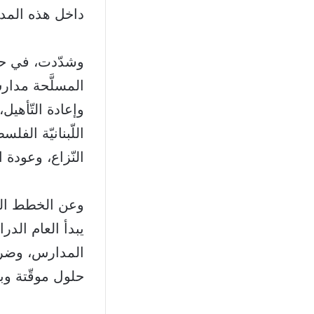
داخل هذه المدا
وشدّدت، في حد
المسلَّحة مدارس
وإعادة التّأهيل،
اللّبنانيّة الف
النّزاع، وعودة ا
وعن الخطط البد
يبدأ العام الد
المدارس، وضرور
حلول موقّتة وب