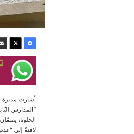
فيسبوك
‫X
أشارت مديرة شؤ
“المدارس التّاب
لافتةً إلى “عد