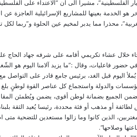
ار الفلسطينية”، مشيرا الى أن “الاعتداء على الفلسطيني
 هو الخدمة بعينها للمشاريع الإسرائيلية العاجزة عن ا
ربية”، محذرا مما يدبر لمخيم عين الحلوة و”ربما لكل
جاء خلال عشاء تكريمي أقامه على شرفه جهاد الحاج عل
في حضور فاعليات، وقال :”ما يزيد آلامنا اليوم هو الشّغ
ُملأ اليوم قبل الغد، برئيس جامع قادر على التواصل مع 
مؤسسات والدولة واستجماع كل عناصر القوة لوطنٍ بلغ م
يضمن الجميع بضمانة لوطن أقوى، يضمن ويُطمئن المقا
لطائفة أو مذهب أو فئة محددة، رئيسا يُعيد الثقة بلبنا
مغتربين، الذين كانوا وما زالوا مستعدين للتضحية متى ا
عتها وصلاحها”.