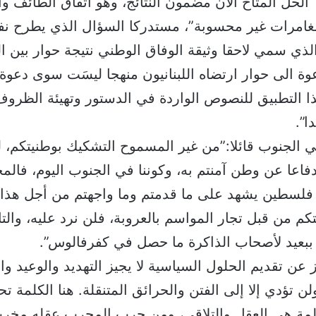
لحل المتاح الآن مضمون النتائج، وهو اتفاق الطائف وا
امرات غير محسوبة”، مستدركا السؤال الذي يطرح نف
لذي سمي لاحقا وثيقة الوفاق الوطني نتيجة حوار بين الل
عوة الى حوار ارتضاه اللبنانيون منهجا ليسَت سوى دعوة
ا التطبيق للنصوص الواردة في الدستور وتهيئة الظرو
ا”.
ي الجنوب قائلا:”من غير المسموح التشكيك بوطنيتكم، لق
اعا عن وطن آمنتم به، وكوننا في الجنوب اليوم، فال
 فلسطين يشهد على ما قدمتم وما واجهتم من أجل هذا 
كم من قبل تجار المواسم بالعروبة، فلن نرد عليه، والتا
ببعيد لأصحاب الذاكرة ما حصل في كفرفالوس”.
عن تقديم الحلول السياسية لا يجيز التهديد والوعيد وال
ن تؤدي إلا إلى الفتن والحرائق المتنقلة. هنا الكلمة تح
مة هي العقل والتلاقي، ومن جرب المجرب عقله مخرب