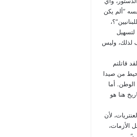
لدستور، وأي
سه “ألم يكن
بنانيين”؟،
 لتسهيل
ف لذلك، وليس
د قاتلتم
محيط من صيدا
الوطن. أما
ريخ هنا هو
عنتريات، لأن
ل الأزمات،
”.