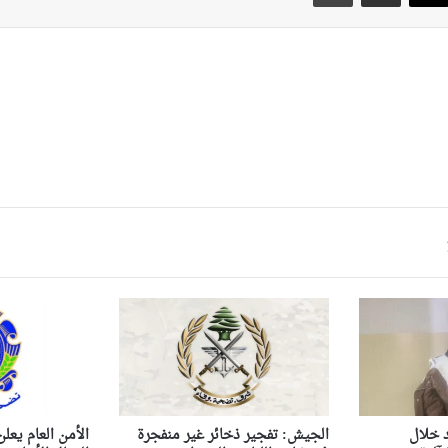
 خلال
الجيش: تفجير ذخائر غير منفجرة
الأمن العام يعل