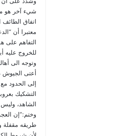
وشدد على ان “ا
شيء آخر هو مغ
اتفاق الطائف ا
معتبرا أن “الد
التفاهم على هذ
للخروج عليه أبد
وتوجه الى أهال
أعتى الجيوش دف
إلى الحدود مع
التشكيك بعروبت
الشاهد، وليس 
وختم:”إن العجز 
طريقه مقفلة ول
لأن شروط الكل