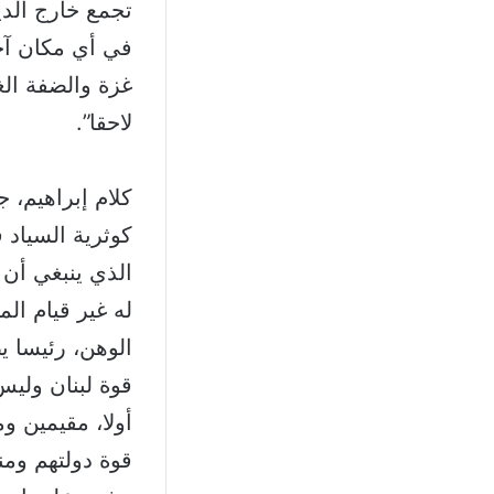
تجمع خارج الدي
في أي مكان آخر
غزة والضفة الغ
لاحقا”.
كلام إبراهيم، 
كوثرية السياد 
الذي ينبغي أن ي
له غير قيام ال
الوهن، رئيسا 
قوة لبنان وليس 
أولا، مقيمين و
قوة دولتهم ومنا