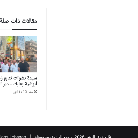
مقالات ذات صلة
سيدة بشوات تتابع زيار
أبرشية بعلبك – دير ال
منذ 10 دقائق
© حقوق النشر 2026، جميع الحقوق محفوظة |
tions Lebanon