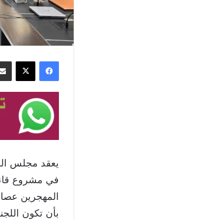
فيسبوك
‫X
يعقد مجلس الو
في مشروع قانو
المهجرين عصام
بأن تكون اللجن