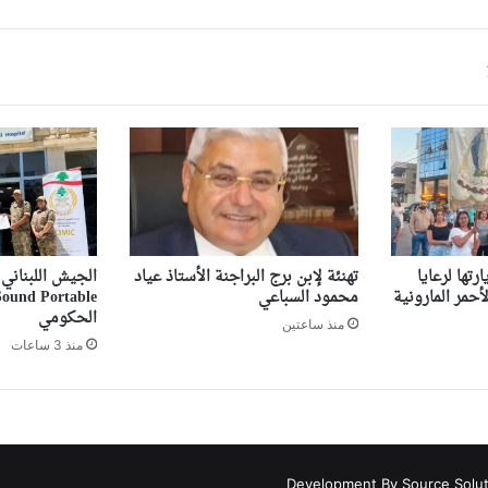
تها لرعايا
تهنئة لإبن برج البراجنة الأستاذ عياد
أحمر المارونية
محمود السباعي
الحكومي
منذ ساعتين
منذ 3 ساعات
Development By Source Solu