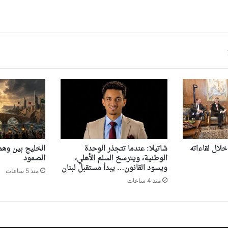
لال لقاءاته
شاتيلا: عندما تتجذر الوحدة
‏الخليج بين وهم
الوطنية، ويترسخ السلم الأهلي،
الصمود
ويسود القانون… يبدأ مستقبل لبنان
منذ 5 ساعات
منذ 4 ساعات