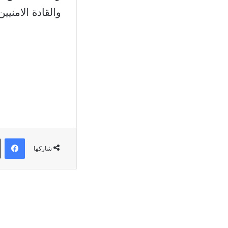
والقادة الامنيي
في
شاركها