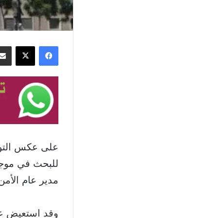
فيسبوك
‫X
على عكس التو
للبحث في موجة 
مدير عام الأمن 
وقد استعيض عن