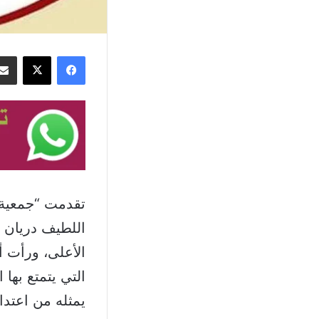
فيسبوك
‫X
تقدمت “جمعية إ
اللطيف دريان ب
الأعلى، ورأت 
التي يتمتع بها 
يمثله من اعتد