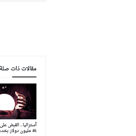
مقالات ذات صلة
أستراليا.. القبض عل
46 مليون دولار بخدعة “صينية”