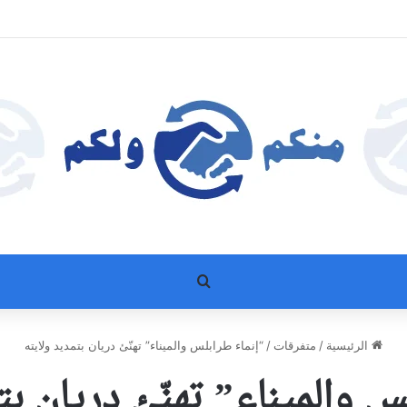
بحث عن
الرئيسية
/
متفرقات
/
“إنماء طرابلس والميناء” تهنّئ دريان بتمديد ولايته
س والميناء” تهنّئ دريان بت