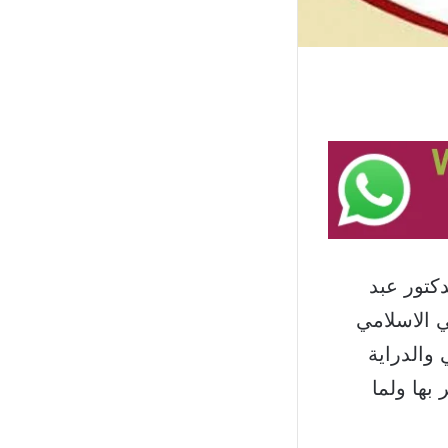
كتور عبد
ي الاسلامي
والدراية
بها ولما