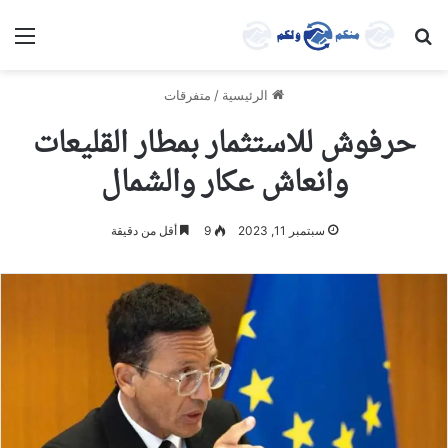
بحث عن
الق
الرئيسية
/
متفرقات
حرفوش للاستثمار بمطار القليعات
وانعاش عكار والشمال
سبتمبر 11, 2023
9
أقل من دقيقة