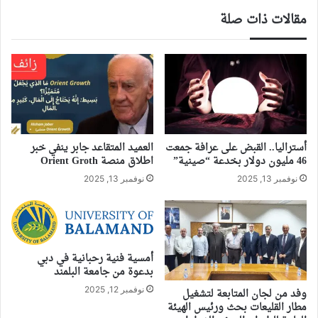
مقالات ذات صلة
أستراليا.. القبض على عرافة جمعت
العميد المتقاعد جابر ينفي خبر
46 مليون دولار بخدعة “صينية”
اطلاق منصة Orient Groth
نوفمبر 13, 2025
نوفمبر 13, 2025
أمسية فنية رحبانية في دبي
بدعوة من جامعة البلمند
نوفمبر 12, 2025
وفد من لجان المتابعة لتشغيل
مطار القليعات بحث ورئيس الهيئة