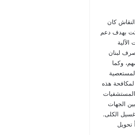
النقاش كان
ائت بهدف دعم
الآلية
صرف لبنان
هم، وكما
لمستعصية
 لمكافحة هذه
 المستشفيات
ين الجهات
سيل الكلى.
 تحويل