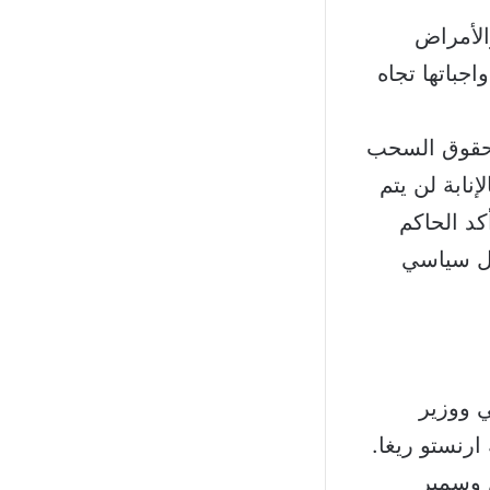
الأمراض
جباتها تجاه
ن حقوق السحب
نابة لن يتم
كد الحاكم
حل سياسي
 ووزير
رنستو ريغا.
 وسمير