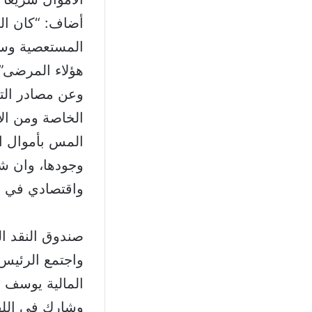
أضاف: “كان ال
المستعصية وستب
هؤلاء المرضى”.
وعن مصادر الت
الخاصة ومن الأ
المس بأموال ال
وجودها، وان ش
واقتصادي في ال
صندوق النقد ا
واجتمع الرئيس
المالية يوسف خ
وشارك في اللق