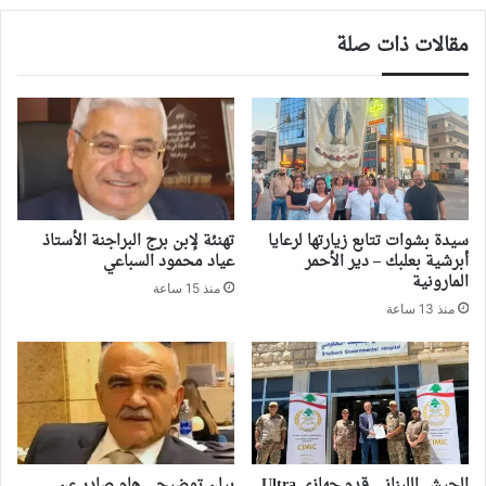
مقالات ذات صلة
سيدة بشوات تتابع زيارتها لرعايا
تهنئة لإبن برج البراجنة الأستاذ
أبرشية بعلبك – دير الأحمر
عياد محمود السباعي
المارونية
منذ 15 ساعة
منذ 13 ساعة
الجيش اللبناني قدم جهازي Ultra
بيان توضيحي هام صادر عن