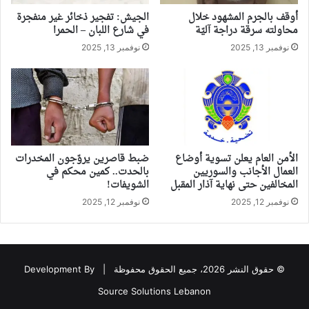
أوقف بالجرم المشهود خلال
الجيش: تفجير ذخائر غير منفجرة
محاولته سرقة دراجة آليّة
في شارع اللبان – الحمرا
نوفمبر 13, 2025
نوفمبر 13, 2025
الأمن العام يعلن تسوية أوضاع
ضبط قاصرين يروّجون المخدرات
العمال الأجانب والسوريين
بالحدت.. كمين محكم في
المخالفين حتى نهاية آذار المقبل
الشويفات!
نوفمبر 12, 2025
نوفمبر 12, 2025
© حقوق النشر 2026، جميع الحقوق محفوظة |
Development By
Source Solutions Lebanon