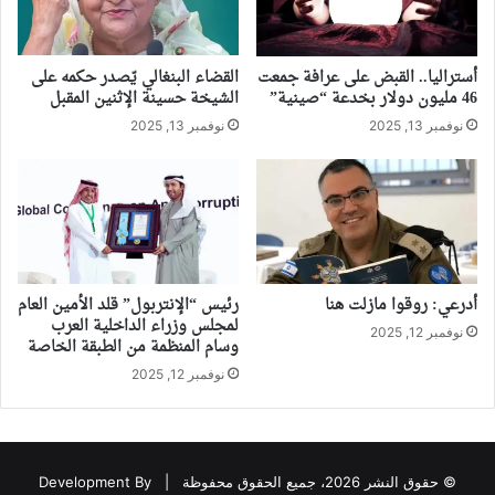
أستراليا.. القبض على عرافة جمعت
القضاء البنغالي يّصدر حكمه على
46 مليون دولار بخدعة “صينية”
الشيخة حسينة الإثنين المقبل
نوفمبر 13, 2025
نوفمبر 13, 2025
أدرعي: روقوا مازلت هنا
رئيس “الإنتربول” قلد الأمين العام
لمجلس وزراء الداخلية العرب
نوفمبر 12, 2025
وسام المنظمة من الطبقة الخاصة
نوفمبر 12, 2025
© حقوق النشر 2026، جميع الحقوق محفوظة |
Development By