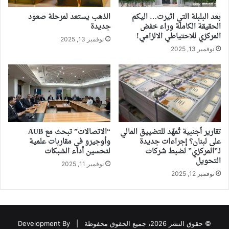
بعد البلبلة التي اثيرت… اليكم
الذهب يستعد لمرحلة صعود
الحقيقة الكاملة وراء خفض
جديدة
المركزي للاحتياطي الالزامي!
نوفمبر 13, 2025
نوفمبر 13, 2025
تقارير أجنبية تُمهّد للتضييق المالي
“الاتصالات” تبحث مع AUB
على لبنان؟ إجراءات جديدة
وأوجيرو في مقاربات علمية
لـ”المركزي” لضبط شركات
لتحسين أداء الشبكات
التحويل
نوفمبر 11, 2025
نوفمبر 12, 2025
© حقوق النشر 2026، جميع الحقوق محفوظة |
Development By