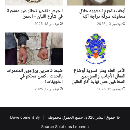
أوقف بالجرم المشهود خلال
الجيش: تفجير ذخائر غير منفجرة
محاولته سرقة دراجة آليّة
في شارع اللبان – الحمرا
نوفمبر 13, 2025
نوفمبر 13, 2025
الأمن العام يعلن تسوية أوضاع
ضبط قاصرين يروّجون المخدرات
العمال الأجانب والسوريين
بالحدت.. كمين محكم في
المخالفين حتى نهاية آذار المقبل
الشويفات!
نوفمبر 12, 2025
نوفمبر 12, 2025
© حقوق النشر 2026، جميع الحقوق محفوظة |
Development By
Source Solutions Lebanon