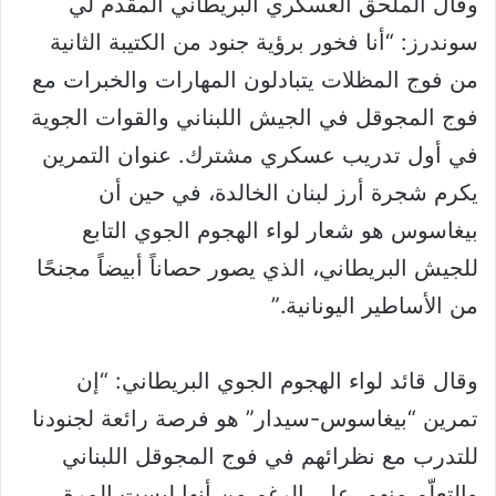
وقال الملحق العسكري البريطاني المقدم لي
سوندرز: “أنا فخور برؤية جنود من الكتيبة الثانية
من فوج المظلات يتبادلون المهارات والخبرات مع
فوج المجوقل في الجيش اللبناني والقوات الجوية
في أول تدريب عسكري مشترك. عنوان التمرين
يكرم شجرة أرز لبنان الخالدة، في حين أن
بيغاسوس هو شعار لواء الهجوم الجوي التابع
للجيش البريطاني، الذي يصور حصاناً أبيضاً مجنحًا
من الأساطير اليونانية.”
وقال قائد لواء الهجوم الجوي البريطاني: “إن
تمرين “بيغاسوس-سيدار” هو فرصة رائعة لجنودنا
للتدرب مع نظرائهم في فوج المجوقل اللبناني
والتعلّم منهم. على الرغم من أنها ليست المرة