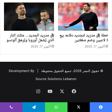
خطة ريال مدريد لتجديد دفاعه بيع
ريال مدريد الجديد… مثلث النار
3 لاعبين وضم صفقتين
الذي يُشعل أوروبا ويُرهق ألونسو
أكتوبر 17, 2025
أكتوبر 17, 2025
© حقوق النشر 2026، جميع الحقوق محفوظة |
Development By
Source Solutions Lebanon
فيسبوك
‫X
‫YouTube
انستقرام