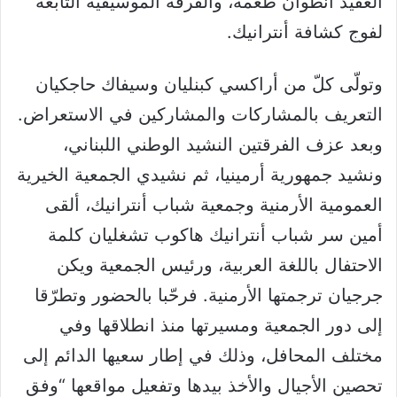
العقيد أنطوان طعمة، والفرقة الموسيقية التابعة
لفوج كشافة أنترانيك.
وتولّى كلّ من أراكسي كبنليان وسيفاك حاجكيان
التعريف بالمشاركات والمشاركين في الاستعراض.
وبعد عزف الفرقتين النشيد الوطني اللبناني،
ونشيد جمهورية أرمينيا، ثم نشيدي الجمعية الخيرية
العمومية الأرمنية وجمعية شباب أنترانيك، ألقى
أمين سر شباب أنترانيك هاكوب تشغليان كلمة
الاحتفال باللغة العربية، ورئيس الجمعية ويكن
جرجيان ترجمتها الأرمنية. فرحّبا بالحضور وتطرّقا
إلى دور الجمعية ومسيرتها منذ انطلاقها وفي
مختلف المحافل، وذلك في إطار سعيها الدائم إلى
تحصين الأجيال والأخذ بيدها وتفعيل مواقعها “وفق