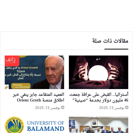
مقالات ذات صلة
أستراليا.. القبض على عرافة جمعت
العميد المتقاعد جابر ينفي خبر
46 مليون دولار بخدعة “صينية”
اطلاق منصة Orient Groth
نوفمبر 13, 2025
نوفمبر 13, 2025