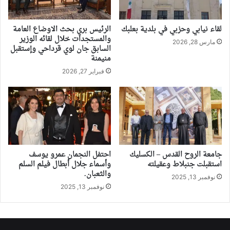
لقاء نيابي وحزبي في بلدية بعلبك
الرئيس بري بحث الاوضاع العامة
والمستجدات خلال لقائه الوزير
مارس 28, 2026
السابق جان لوي قرداحي وإستقبل
منيمنة
فبراير 27, 2026
جامعة الروح القدس – الكسليك
احتفل النجمان عمرو يوسف
استقبلت جنبلاط وعقيلته
وأسماء جلال أبطال فيلم السلم
والثعبان.
نوفمبر 13, 2025
نوفمبر 13, 2025