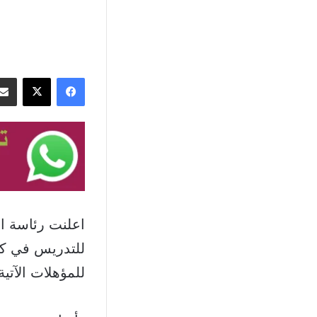
فيسبوك
‫X
اعلنت رئاسة ال
للمؤهلات الآتية