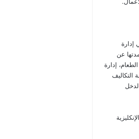
أعمال.
 إدارة
دتها عن
لطعام، إدارة
ية، أنظمة الحجوزات الفندقية OPERA، رقابة التكاليف
الدخل
إنكليزية