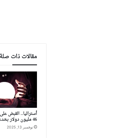
مقالات ذات صلة
أستراليا.. القبض عل
46 مليون دولار بخدعة “صينية”
نوفمبر 13, 2025