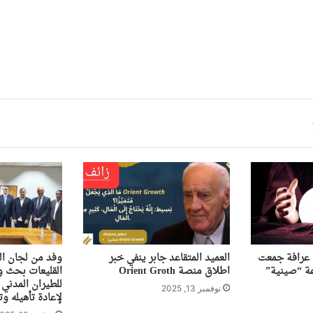
ى عرافة جمعت
العميد المتقاعد جابر ينفي خبر
وفد من لجان ال
اطلاق منصة Orient Groth
القليعات بحث ور
للطيران المدني 
نوفمبر 13, 2025
لإعادة تأهيله وت