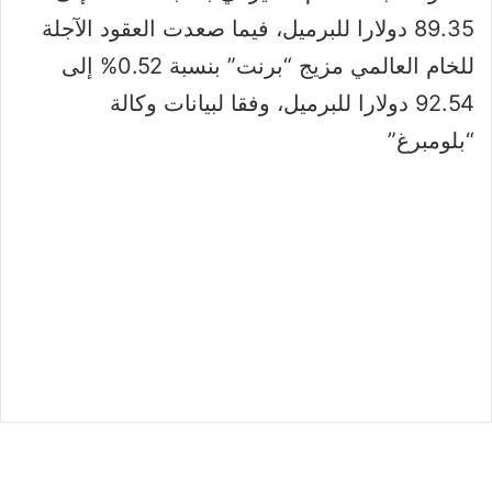
89.35 دولارا للبرميل، فيما صعدت العقود الآجلة
للخام العالمي مزيج “برنت” بنسبة 0.52% إلى
92.54 دولارا للبرميل، وفقا لبيانات وكالة
“بلومبرغ”