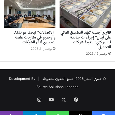
تقارير أجنبية تُمهّد للتضييق المالي
“الاتصالات” تبحث مع AUB
على لبنان؟ إجراءات جديدة
وأوجيرو في مقاربات علمية
لـ”المركزي” لضبط شركات
لتحسين أداء الشبكات
التحويل
نوفمبر 11, 2025
نوفمبر 12, 2025
© حقوق النشر 2026، جميع الحقوق محفوظة |
Development By
Source Solutions Lebanon
فيسبوك
‫X
‫YouTube
انستقرام