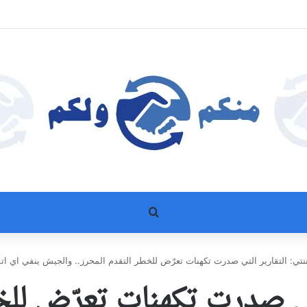
بحث عن
ننتي: التقارير التي صدرت تكهنات تعرّض للخطر التقدم المحرز.. والجيش ينفي اي اتفاق
لتي صدرت تكهنات تعرّض للخط