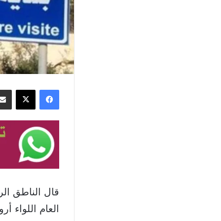
فيسبوك
‫X
قال الناطق الر
العام اللواء أر