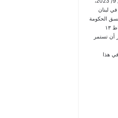
الجيش ينفي: من جانبها، أعلنت قيادة الجيش في بيان انه و”بتاريخ 12/ 9/ 2023،
في لبنان
منسق الحكومة
اللبنانية لدى قوات الأمم المتحدة العميد منير شحادة، وذلك لبحث النقاط ١٣
ر أن تستمر
في هذا