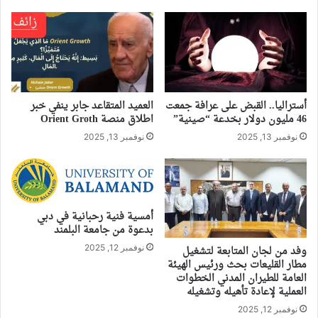
أستراليا.. القبض على عرافة جمعت
العميد المتقاعد جابر ينفي خبر
46 مليون دولار بخدعة “صينية”
اطلاق منصة Orient Groth
نوفمبر 13, 2025
نوفمبر 13, 2025
أمسية فنية رحبانية في دبي
بدعوة من جامعة البلمند
نوفمبر 12, 2025
وفد من لجان المتابعة لتشغيل
مطار القليعات بحث ورئيس الهيئة
العامة للطيران المدني الخطوات
العملية لإعادة تأهيله وتشغيله
نوفمبر 12, 2025