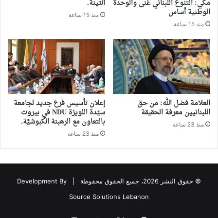
مكي: التنوع اللبناني غنى والوحدة
التينة.
الوطنية أساس
منذ 15 ساعة
منذ 15 ساعة
العلامة فضل الله: من حق
إعلان تأسيس فرع جديد لجامعة
اللبنانيين معرفة الحقيقة
سيّدة اللويزة NDU في بيروت
بالتعاون مع الرهبنة الكبوشيَّة.
منذ 23 ساعة
منذ 23 ساعة
© حقوق النشر 2026، جميع الحقوق محفوظة |
Development By
Source Solutions Lebanon