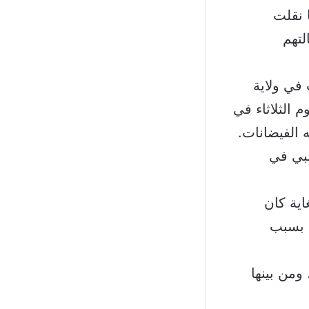
 نقلت
لتهم
ت في ولاية
طات على جثة طفلة (9 سنوات) يوم الثلاثاء في
 الفيضانات.
دة جيمبي في
اية كان
سوية للغاية بسبب
ومن بينها