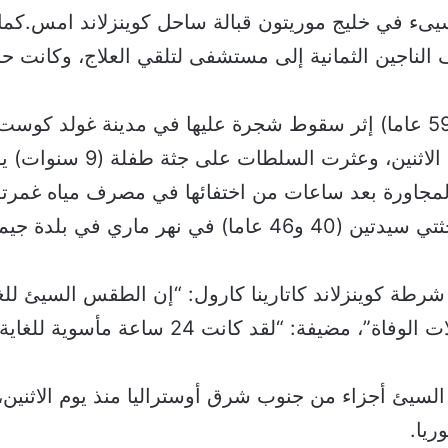
 في خليج موريتون قبالة ساحل كوينزلاند امس.كما
لناجين الثمانية إلى مستشفى لتلقي العلاج، وكانت حا
وقتلت سيدة (59 عاما) إثر سقوط شجرة عليها في مدينة غولد كوس
كوينزلاند مساء الاثنين، وعثرت السل
لمجاورة بعد ساعات من اختفائها في مصرف مياه غمرته
كما عثر على جثتي سيدتين (40 و46 عاما) في نهر ماري في بل
طة كوينزلاند كاتارينا كارول: “إن الطقس السيئ للغ
السبب في حالات الوفاة”، مضيفة: “لقد كانت 24 ساعة مأ
يئ أجزاء من جنوب شرق أوستراليا منذ يوم الاثنين، 
ريا.