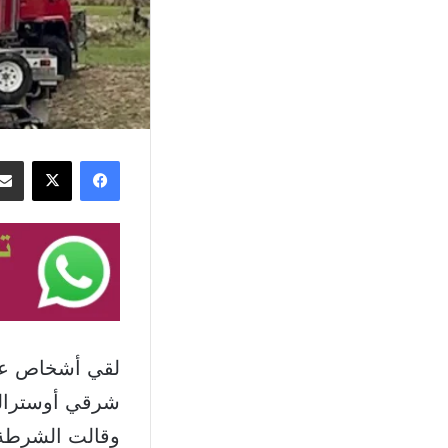
فيسبوك
‫X
لقي أشخاص عدة 
شرقي أوستراليا