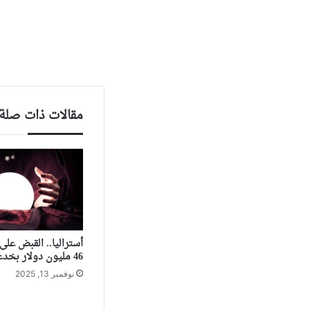
مقالات ذات صلة
أستراليا.. القبض عل
46 مليون دولار بخدعة “صينية”
نوفمبر 13, 2025