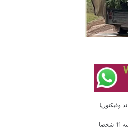
د وفيكتوريا
وقالت الشرطة: “إن ثلاثة أشخاص قتلوا بعد انقلاب قارب كان على متنه 11 شخصا