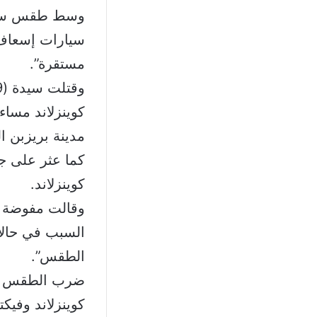
وسط طقس سيىء
سيارات إسعاف ا
مستقرة”.
مدينة بريزبن ا
كوينزلاند.
وقالت مفوضة شر
الطقس”.
ضرب الطقس الس
كوينزلاند وفيكتو