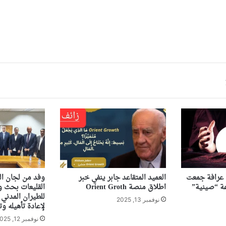
ى عرافة جمعت
العميد المتقاعد جابر ينفي خبر
وفد من لجان ال
اطلاق منصة Orient Groth
القليعات بحث ور
للطيران المدني 
نوفمبر 13, 2025
لإعادة تأهيله وت
نوفمبر 12, 2025