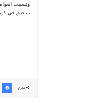
وتسببت العواص
مناطق في كوينزلان
في
شاركها