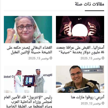
مقالات ذات صلة
أستراليا.. القبض على عرافة جمعت
القضاء البنغالي يّصدر حكمه على
46 مليون دولار بخدعة “صينية”
الشيخة حسينة الإثنين المقبل
نوفمبر 13, 2025
نوفمبر 13, 2025
أدرعي: روقوا مازلت هنا
رئيس “الإنتربول” قلد الأمين العام
لمجلس وزراء الداخلية العرب
نوفمبر 12, 2025
وسام المنظمة من الطبقة الخاصة