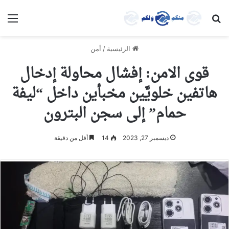
بحث عن
الق
الرئيسية
/
أمن
قوى الامن: إفشال محاولة إدخال
هاتفين خلويَّين مخبأين داخل “ليفة
حمام” إلى سجن البترون
ديسمبر 27, 2023
14
أقل من دقيقة