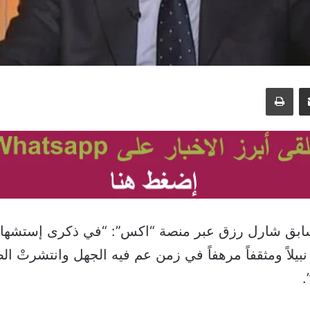
مشاركة عبر البريد
طباعة
لسابق شارل رزق عبر منصة “اكس”: “في ذكرى إستشه
نبيلاً ومثقفاً مرهفاً في زمن عم فيه الجهل وانتشرتْ ا
.