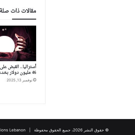
مقالات ذات صلة
أستراليا.. القبض عل
46 مليون دولار بخدعة “صينية”
نوفمبر 13, 2025
© حقوق النشر 2026، جميع الحقوق محفوظة |
tions Lebanon