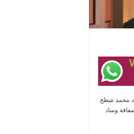
اد محمد شطح
لصفاقة وساد