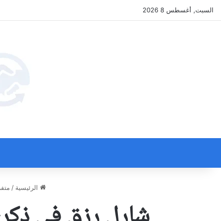
السبت, أغسطس 8 2026
الرئيسية
/
متف
شارل رزق في ذكرى