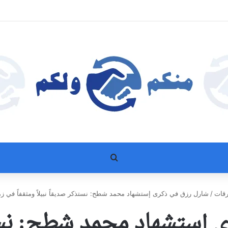
بحث عن
رقات
/
شارل رزق في ذكرى إستشهاد محمد شطح: نستذكر صديقاً نبيلاً ومثقفاً في ز
 إستشهاد محمد شطح: نستذك