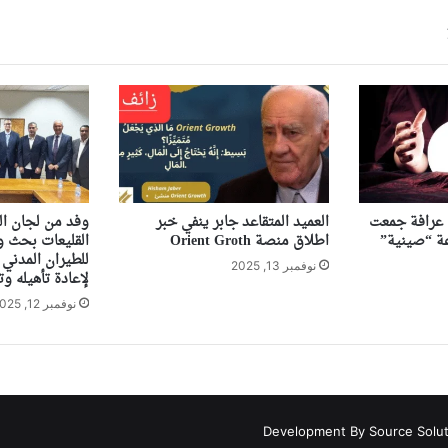
ى عرافة جمعت
العميد المتقاعد جابر ينفي خبر
وفد من لجان ال
اطلاق منصة Orient Groth
القليعات بحث ور
للطيران المدني 
نوفمبر 13, 2025
لإعادة تأهيله وت
نوفمبر 12, 2025
Development By Source Solu