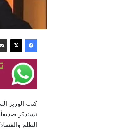
فيسبوك
‫X
كتب الوزير ا
نستذكر صديقاً 
الظلم والفساد”