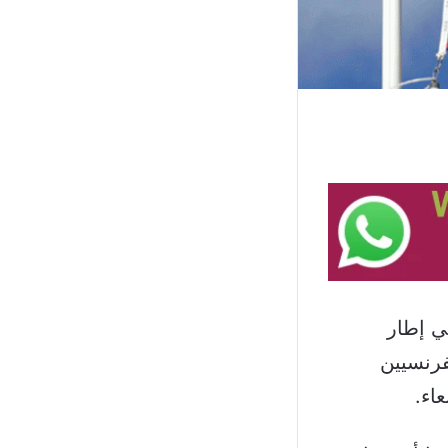
ي إطار
لفرنسيين
اء.