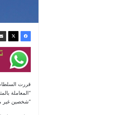
فيسبوك
‫X
قررت السلطات ا
“المعاملة بالمث
“شخصين غير مر