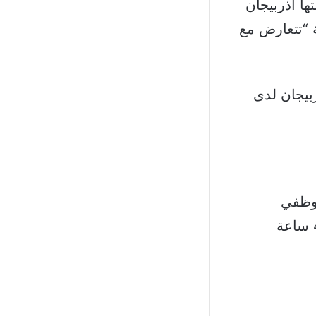
ها أذربيجان
ة “تتعارض مع
بيجان لدى
موظفي
السفارة الفرنسية بما يتعارض مع وضعهما الدبلوماسي”، وأمهلتهما 48 ساعة