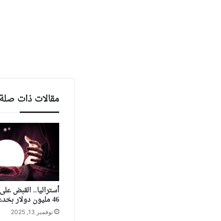
مقالات ذات صلة
أستراليا.. القبض عل
46 مليون دولار بخدعة “صينية”
نوفمبر 13, 2025