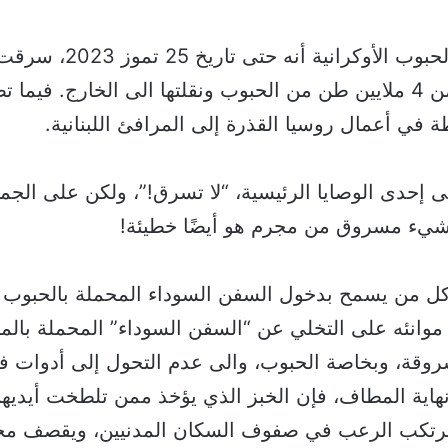
قدّرت جمعية الحبوب الأوكراني
الروسي أكثر من 4 ملايين طن من الحبوب ونقلتها الى الخارج. في
 في أعمال روسيا القذرة إلى المرافئ اللبنانية.
لى إحدى الوصايا الرئيسية، “لا تسرق!”، ولكن على الجمي
 شيء مسروق من مجرم هو أيضًا خطيئة!
كل من يسمح بدخول السفن السوداء المحملة بالحبوب ال
وانئه على التخلي عن “السفن السوداء” المحملة بالم
سروقة، وبخاصة الحبوب، والى عدم التحول إلى أدوات ف
اية المطاف، فإن الخبز الذي يؤخذ ممن تلطخت أيديهم
 يرتكب الرعب في صفوف السكان المدنيين، ويقصف مخ