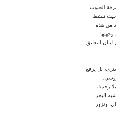
سرقة الحبوب
 حيث تنشط
د من هذه
وجهتها
بنان التعليق
ترى، بل يرفع
روسي.
لا رحمة،
به البحر
ل، وتزور