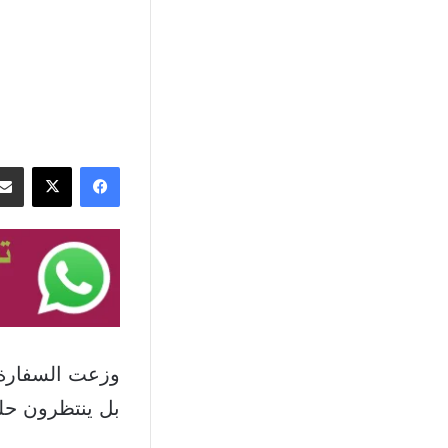
فيسبوك
‫X
وزعت السفارة ا
بل ينتظرون حلو