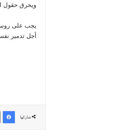
ويحرق حقول الح
يجب على روسيا
أجل تدمير نفسه
في
شاركها