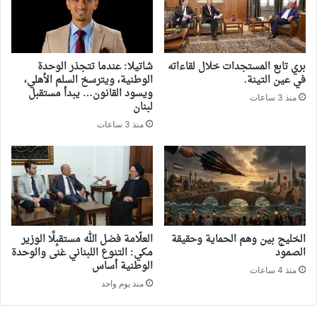
بري تابع المستجدات خلال لقاءاته
شاتيلا: عندما تتجذر الوحدة
في عين التينة.
الوطنية، ويترسخ السلم الأهلي،
ويسود القانون… يبدأ مستقبل
منذ 3 ساعات
لبنان
منذ 3 ساعات
‏الخليج بين وهم الحماية وحقيقة
العلّامة فضل الله مستقبِلًا الوزير
الصمود
مكي: التنوع اللبناني غنى والوحدة
الوطنية أساس
منذ 4 ساعات
منذ يوم واحد