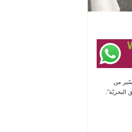
سّير من
البحريّة”.