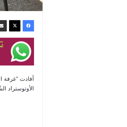
فيسبوك
‫X
أفادت “غرفة الت
الأوتوستراد الش