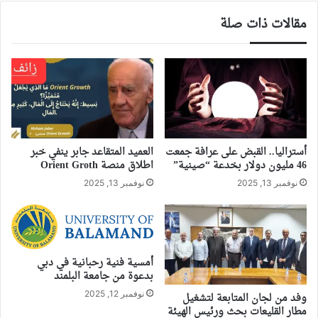
مقالات ذات صلة
أستراليا.. القبض على عرافة جمعت
العميد المتقاعد جابر ينفي خبر
46 مليون دولار بخدعة “صينية”
اطلاق منصة Orient Groth
نوفمبر 13, 2025
نوفمبر 13, 2025
أمسية فنية رحبانية في دبي
بدعوة من جامعة البلمند
نوفمبر 12, 2025
وفد من لجان المتابعة لتشغيل
مطار القليعات بحث ورئيس الهيئة