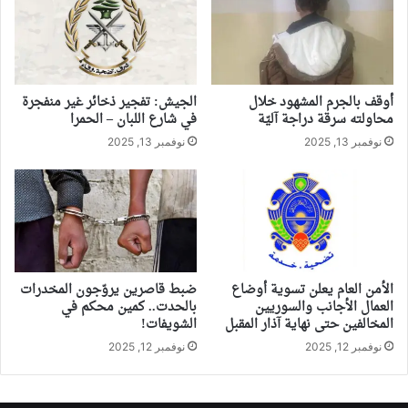
أوقف بالجرم المشهود خلال
الجيش: تفجير ذخائر غير منفجرة
محاولته سرقة دراجة آليّة
في شارع اللبان – الحمرا
نوفمبر 13, 2025
نوفمبر 13, 2025
الأمن العام يعلن تسوية أوضاع
ضبط قاصرين يروّجون المخدرات
العمال الأجانب والسوريين
بالحدت.. كمين محكم في
المخالفين حتى نهاية آذار المقبل
الشويفات!
نوفمبر 12, 2025
نوفمبر 12, 2025