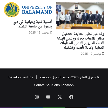
أمسية فنية رحبانية في دبي
بدعوة من جامعة البلمند
نوفمبر 12, 2025
وفد من لجان المتابعة لتشغيل
مطار القليعات بحث ورئيس الهيئة
العامة للطيران المدني الخطوات
العملية لإعادة تأهيله وتشغيله
نوفمبر 12, 2025
© حقوق النشر 2026، جميع الحقوق محفوظة |
Development By
Source Solutions Lebanon
فيسبوك
‫X
‫YouTube
انستقرام