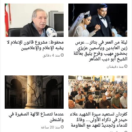
ليلة من العمر في بتاتر… عرس
محفوظ: مشروع قانون للإعلام لا
زين العابدين وياسمين عزيزي
يشبه الإعلام والإعلاميين
بحضورٍ مهيب وفرحٍ يليق بعائلة
منذ 4 دقائق
الشيخ أبو ديب الضاهر
منذ دقيقتان
كفردان تستعيد سيرة الشهيد علاء
‏عندما تتصدّع الآلهة الصغيرة في
حيدر في ذكراه الأولى… وفاءٌ
واشنطن
للدماء وتجديدٌ للعهد مع المقاومة
منذ 20 ساعة