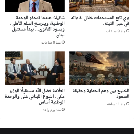
بري تابع المستجدات خلال لقاءاته
شاتيلا: عندما تتجذر الوحدة
في عين التينة.
الوطنية، ويترسخ السلم الأهلي،
ويسود القانون… يبدأ مستقبل
منذ 9 ساعات
لبنان
منذ 9 ساعات
‏الخليج بين وهم الحماية وحقيقة
العلّامة فضل الله مستقبِلًا الوزير
الصمود
مكي: التنوع اللبناني غنى والوحدة
الوطنية أساس
منذ 11 ساعة
منذ يوم واحد