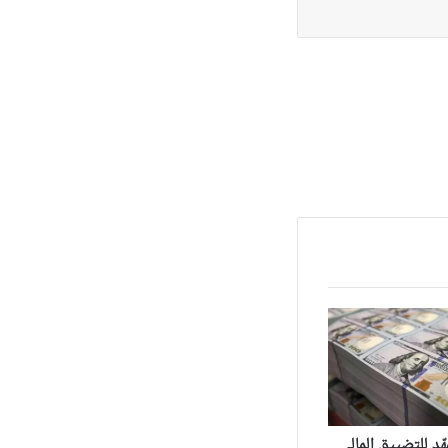
مهّد للتضييق المالي