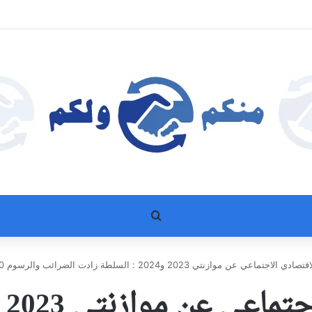
بحث عن
عي عن موازنتي 2023 و2024 : السلطة زادت الضرائب والرسوم 760% وتخلت عن عملتها الوطنية