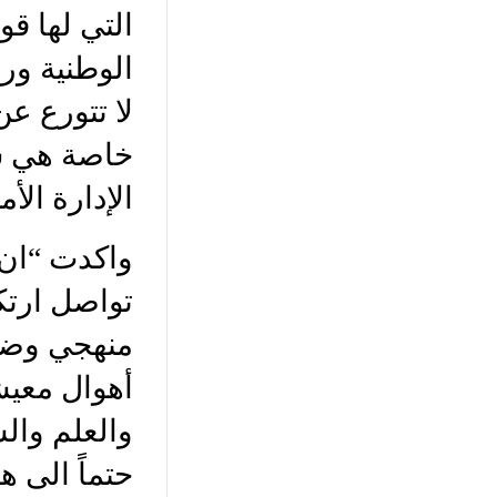
التي لها قو
الوطنية ورم
لا تتورع عن
خاصة هي 
الإدارة الأمي
واكدت “ان 
تواصل ارتك
منهجي وضم
أهوال معيش
والعلم وا
حتماً الى 