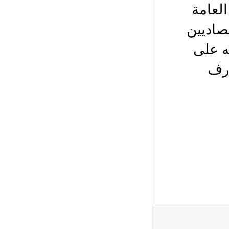
العامة
صاديين
ه على
ارف