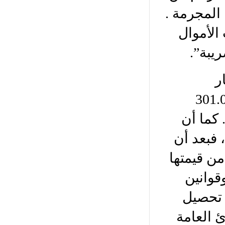
المجرمة .
الأموال
يبة”.
ر
ازنة العام 2024 ما مجموعه 301.000
 ل.ل. مقابل 41000 مليار ل.ل. في العام 2022 . كما أن
 فبعد أن
عر العملة الوطنية الى أقل من 5% من قيمتها
 فإنها الآن، وبموجب موازنتي 2023 و2024 وقوانين
 تحصيل
ئ العامة