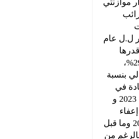
ر موازنتي
 الضرائب
ادت
ة المضافة وحدها من 5500 مليار ل.ل عام
سبة زيادة قدرها
1514% ، كما زادت الضريبة على التركات بنسبة 2901%،
ابع المالي بنسبة
، بينما الزيادة في
الضريبة على أرباح الرأسماليين لم تتجاوز 40% عام 2023 و
 إعفاء
الأسهم والسندات الأجنبية من الضريبة عن عام 2021 وما قبل
بالرغم من