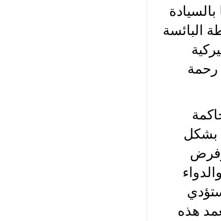
 بالسيادة
ة البائسة
يركية
 رحمة
اكمة
ا بشكل
وفرض
الدواء
تؤدي
مد هذه