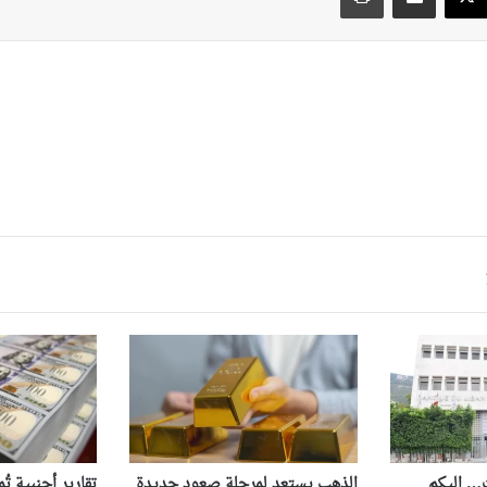
رت… اليكم
الذهب يستعد لمرحلة صعود جديدة
تقارير أجنبية تُ