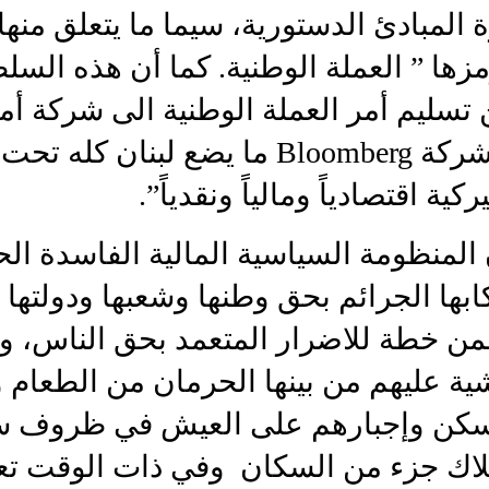
ة المبادئ الدستورية، سيما ما يتعلق منها
زها ” العملة الوطنية. كما أن هذه السلط
 تسليم أمر العملة الوطنية الى شركة أم
شركة
Bloomberg
ما يضع لبنان كله تحت
ركية اقتصادياً ومالياً ونقدياً”.
المنظومة السياسية المالية الفاسدة الح
ابها الجرائم بحق وطنها وشعبها ودولته
ن خطة للاضرار المتعمد بحق الناس، 
ية عليهم من بينها الحرمان من الطعام و
لسكن وإجبارهم على العيش في ظروف س
هلاك جزء من السكان وفي ذات الوقت تع