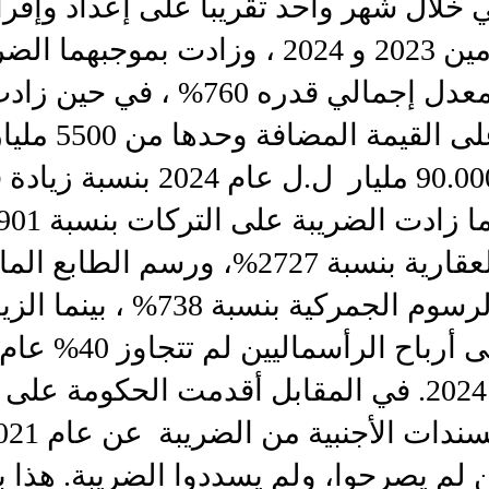
خلال شهر واحد تقريباً على إعداد وإقرا
الدولة للعامين 2023 و 2024 ، وزادت بموجبهما
والرسوم بمعدل إجمالي قدره 760% ، في حين ز
الضرائب على القيم
2022 الى 90.000 مليار ل.ل عام 2024 بن
والرسوم العقارية بنسبة 2727%، ورسم الط
1356%، والرسوم الجمركية بنسبة 738% 
479% عام 2024. في المقابل أقدمت الحكومة على
ن لم يصرحوا، ولم يسددوا الضريبة. هذا 