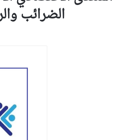
الضرائب والرسوم 760% وتخلت عن 