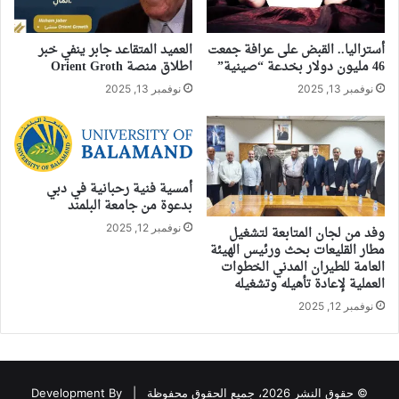
أستراليا.. القبض على عرافة جمعت
العميد المتقاعد جابر ينفي خبر
46 مليون دولار بخدعة “صينية”
اطلاق منصة Orient Groth
نوفمبر 13, 2025
نوفمبر 13, 2025
أمسية فنية رحبانية في دبي
بدعوة من جامعة البلمند
نوفمبر 12, 2025
وفد من لجان المتابعة لتشغيل
مطار القليعات بحث ورئيس الهيئة
العامة للطيران المدني الخطوات
العملية لإعادة تأهيله وتشغيله
نوفمبر 12, 2025
© حقوق النشر 2026، جميع الحقوق محفوظة |
Development By