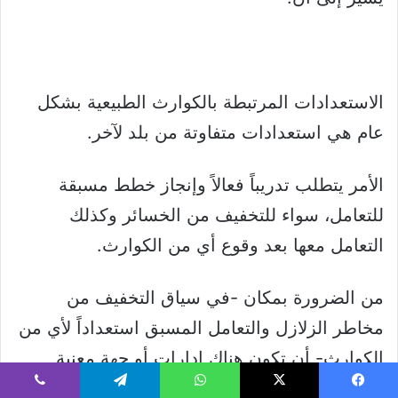
الاستعدادات المرتبطة بالكوارث الطبيعية بشكل
عام هي استعدادات متفاوتة من بلد لآخر.
الأمر يتطلب تدريباً فعالاً وإنجاز خطط مسبقة
للتعامل، سواء للتخفيف من الخسائر وكذلك
التعامل معها بعد وقوع أي من الكوارث.
من الضرورة بمكان -في سياق التخفيف من
مخاطر الزلازل والتعامل المسبق استعداداً لأي من
الكوارث- أن تكون هناك إدارات أو جهة معنية
بهكذا موضوع في كل دولة عربية، تدعمها القوانين
يسبوك
‫X
واتساب
تيلقرام
ڤايبر