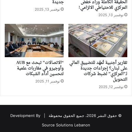
الحقيقة الكاملة وراء خفض
جديدة
المركزي للاحتياطي الالزامي!
نوفمبر 13, 2025
نوفمبر 13, 2025
تقارير أجنبية تُمهّد للتضييق المالي
“الاتصالات” تبحث مع AUB
على لبنان؟ إجراءات جديدة
وأوجيرو في مقاربات علمية
لـ”المركزي” لضبط شركات
لتحسين أداء الشبكات
التحويل
نوفمبر 11, 2025
نوفمبر 12, 2025
© حقوق النشر 2026، جميع الحقوق محفوظة |
Development By
Source Solutions Lebanon