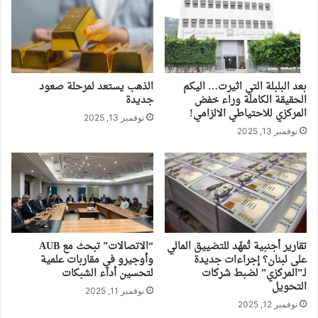
بعد البلبلة التي اثيرت… اليكم
الذهب يستعد لمرحلة صعود
الحقيقة الكاملة وراء خفض
جديدة
المركزي للاحتياطي الالزامي!
نوفمبر 13, 2025
نوفمبر 13, 2025
تقارير أجنبية تُمهّد للتضييق المالي
“الاتصالات” تبحث مع AUB
على لبنان؟ إجراءات جديدة
وأوجيرو في مقاربات علمية
لـ”المركزي” لضبط شركات
لتحسين أداء الشبكات
التحويل
نوفمبر 11, 2025
نوفمبر 12, 2025