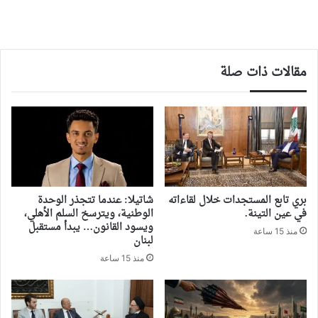
مقالات ذات صلة
بري تابع المستجدات خلال لقاءاته
شاتيلا: عندما تتجذر الوحدة
في عين التينة.
الوطنية، ويترسخ السلم الأهلي،
ويسود القانون… يبدأ مستقبل
منذ 15 ساعة
لبنان
منذ 15 ساعة