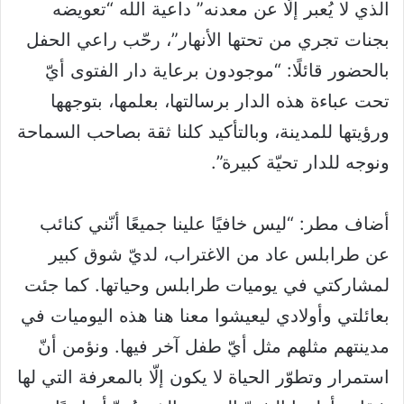
الذي لا يُعبر إلّا عن معدنه” داعية الله “تعويضه
بجنات تجري من تحتها الأنهار”، رحّب راعي الحفل
بالحضور قائلًا: “موجودون برعاية دار الفتوى أيّ
تحت عباءة هذه الدار برسالتها، بعلمها، بتوجهها
ورؤيتها للمدينة، وبالتأكيد كلنا ثقة بصاحب السماحة
ونوجه للدار تحيّة كبيرة”.
أضاف مطر: “ليس خافيًا علينا جميعًا أنّني كنائب
عن طرابلس عاد من الاغتراب، لديّ شوق كبير
لمشاركتي في يوميات طرابلس وحياتها. كما جئت
بعائلتي وأولادي ليعيشوا معنا هنا هذه اليوميات في
مدينتهم مثلهم مثل أيّ طفل آخر فيها. ونؤمن أنّ
استمرار وتطوّر الحياة لا يكون إلّا بالمعرفة التي لها