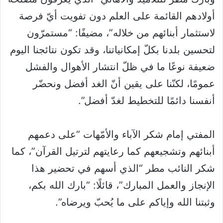
أولادهم القائمة على العلم دون تفويت أيّ فرصة
لاستثمار أبنائهم من خلاله”، مضيفًا: “مستمرّون
لتحسين بلدنا بكلّ إمكانياتنا، وقد تكون نتائجنا اليوم
ضعيفة نوعًا ما في ظلّ انتشار الأهوال والفشل
عمومًا، لكنّنا على يقين أنّ الغد أفضل ونحضّر
أنفسنا دائمًا للتخطيط لغدّ أفضل”.
المفتي إمام شكر الآباء والأمّهات “على دعمهم
أبنائهم وتشجيعهم كما رعايتهم لترتيل القرآن”، كما
شكر النائب مطر “الذي أسهم في تحضير هذا
الإنجاز والعمل المبارك”، قائلًا: “بارك الله بكم،
وثبتنا الله وإياكم على ما يُحبّ ويرضاه”.