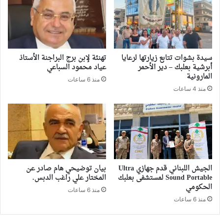
سيدة بشوات تتابع زيارتها لرعايا
تهنئة لإبن برج البراجنة الأستاذ
أبرشية بعلبك – دير الأحمر
عياد محمود السباعي
المارونية
منذ 6 ساعات
منذ 4 ساعات
الجيش اللبناني قدم جهازي Ultra
بيان توضيحي هام صادر عن
Sound Portable لمستشفى بعلبك
المختار علي راغب الدبس.
الحكومي
منذ 6 ساعات
منذ 6 ساعات