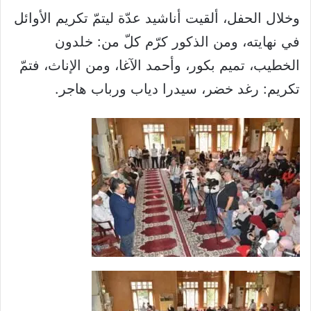
وخلال الحفل، ألقيت أناشيد عدّة ليتمّ تكريم الأوائل
في نهايته، ومن الذكور كرّم كلّ من: خلدون
الخطيب، تميم بكور، وأحمد الآغا، ومن الإناث، فتمّ
تكريم: رغد خضر، سيدرا دياب ورباب هاجر.