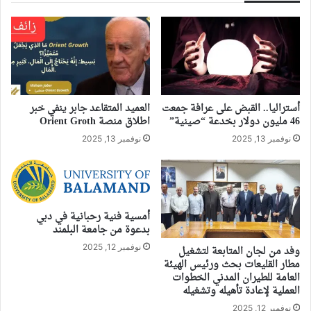
أستراليا.. القبض على عرافة جمعت
العميد المتقاعد جابر ينفي خبر
46 مليون دولار بخدعة “صينية”
اطلاق منصة Orient Groth
نوفمبر 13, 2025
نوفمبر 13, 2025
أمسية فنية رحبانية في دبي
بدعوة من جامعة البلمند
نوفمبر 12, 2025
وفد من لجان المتابعة لتشغيل
مطار القليعات بحث ورئيس الهيئة
العامة للطيران المدني الخطوات
العملية لإعادة تأهيله وتشغيله
نوفمبر 12, 2025