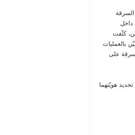
 السرقة
 داخل
، كثّفت
ْن بالعمليات
لسرقة على
حديد هويّتهما