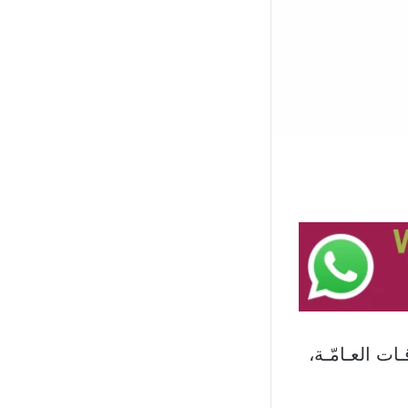
ـات العـامّـة،