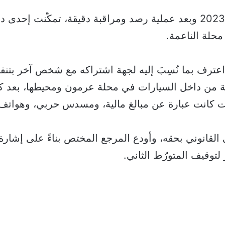
بتاريخ 07-09-2023 وبعد عملية رصد ومراقبة دقيقة، تمكّنت إح
حلة الناعمة.
اعترف بما نُسِبَ إليه لجهة اشتراكه مع شخص آخر بتنفي
 من داخل السيارات في محلة عرمون ومحيطها، بعد ك
 كانت عبارة عن مبالغ مالية، ومسدس حربي، وهواتف 
لقانوني بحقه، وأودع المرجع المختص بناءً على إشارة 
لتوقيف المتورّط الثاني.