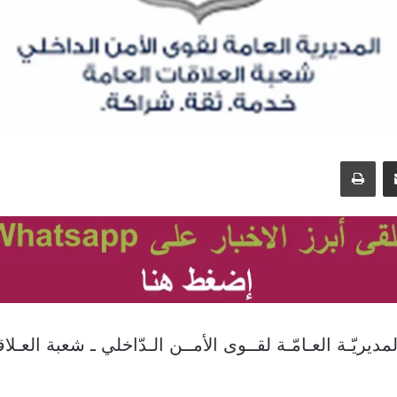
مشاركة عبر البريد
طباعة
ديريّـة العـامّـة لقــوى الأمــن الـدّاخلي ـ شعبة العـلاق