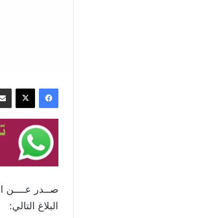
فيسبوك
‫X
صــدر عــــن الم
البلاغ التالي: